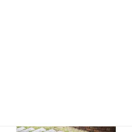
お庭のお手入れ・管理
（剪定・刈込・除草・移
植・伐採）